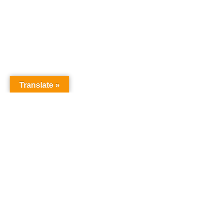
Translate »
オーディションドットコム
オーディション
「オーディションドットコム」は、あなたの夢を叶え