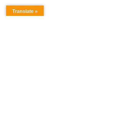
Translate »
オーディションドットコム
オーディション
「オーディションドットコム」は、あなたの夢を叶え
るためのオーディション情報を提供するサイトです。
タレント、声優、俳優、アイドルなど、様々なオーデ
ィション情報を一括でチェックでき、参加のチャンス
を提供しています。