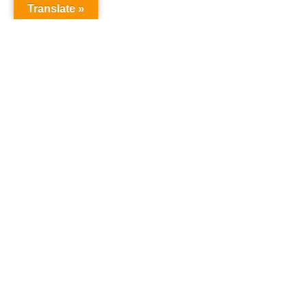
Translate »
オーディションドットコム
オーディション
「オーディションドットコム」は、あなたの夢を叶え
るためのオーディション情報を提供するサイトです。
タレント、声優、俳優、アイドルなど、様々なオーデ
ィション情報を一括でチェックでき、参加のチャンス
を提供しています。