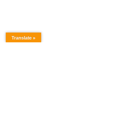
Translate »
オーディションドット
サイ
コム
Auditi
Produc
Contac
オーディション
「オーディションドットコ