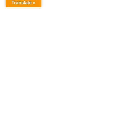
Translate »
オーディションドットコム
オーディション
「オーディションドットコム」は、あなたの夢を叶え
るためのオーディション情報を提供するサイトです。
タレント、声優、俳優、アイドルなど、様々なオーデ
ィション情報を一括でチェックでき、参加のチャンス
を提供しています。