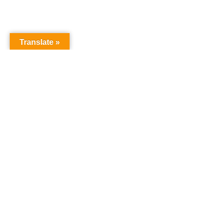
Translate »
オーディションドットコム
オーディション
「オーディションドットコム」は、あなたの夢を叶え
るためのオーディション情報を提供するサイトです。
タレント、声優、俳優、アイドルなど、様々なオーデ