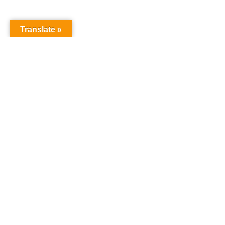
Translate »
オーディションドットコム
オーディション
「オーディションドットコム」は、あなたの夢を叶え
るためのオーディション情報を提供するサイトです。
タレント、声優、俳優、アイドルなど、様々なオーデ
ィション情報を一括でチェックでき、参加のチャンス