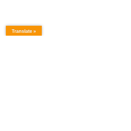
Translate »
オーディションドット
サイ
コム
Auditi
Produc
Contac
オーディション
「オーディションドットコ
ム」は、あなたの夢を叶える