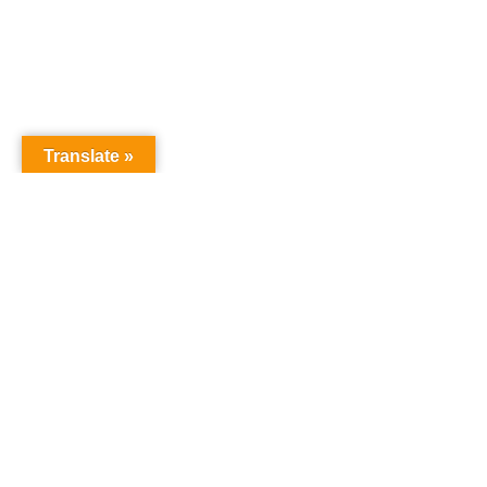
Translate »
オーディションドットコム
オーディション
「オーディションドットコム」は、あなたの夢を叶え
るためのオーディション情報を提供するサイトです。