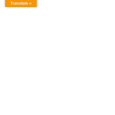
Translate »
オーディションドットコム
オーディション
「オーディションドットコム」は、あなたの夢を叶え
るためのオーディション情報を提供するサイトです。
タレント、声優、俳優、アイドルなど、様々なオーデ
ィション情報を一括でチェックでき、参加のチャンス
を提供しています。