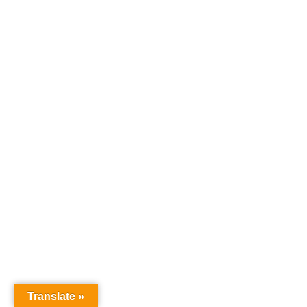
することも有効です。
2.
エンゲージメントの高いセグ
メントの強化
AI解析結果:
AIが、動画や音楽内で視聴者が最もエンゲージメン
トを示したポイント（コメント、リアクション、再
生回数の増加など）を特定します。例えば、ある特
定の音楽ジャンルや映像の一部に対して視聴者の反
応が良いことがわかります。
改善案:
Translate »