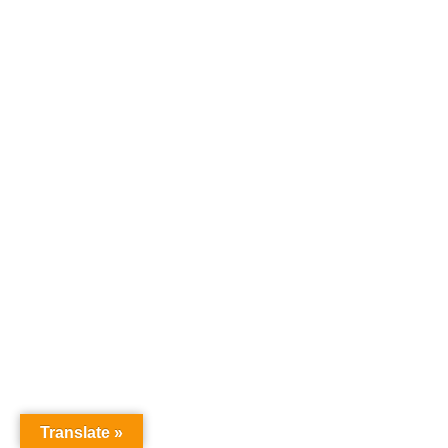
入、お見積もりは
下記より、お気軽
にメッセージをお
待ちしています！
カートに追加
[popup_anything id=”10724″]
Translate »
[popup_anything id=”10728″]