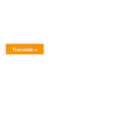
Translate »
オーディションドットコム
オーディション
「オーディションドットコム」は、あなたの夢を叶え