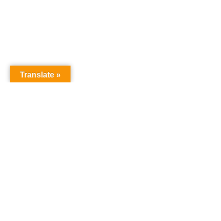
Translate »
オーディションドットコム
オーディション
「オーディションドットコム」は、あなたの夢を叶え