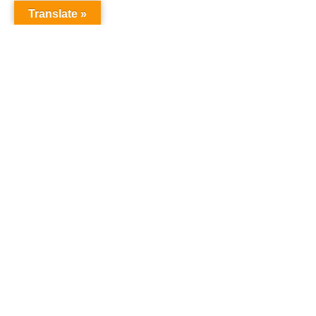
Translate »
オーディションドットコム
オーディション
「オーディションドットコム」は、あなたの夢を叶え
るためのオーディション情報を提供するサイトです。
タレント、声優、俳優、アイドルなど、様々なオーデ
ィション情報を一括でチェックでき、参加のチャンス
を提供しています。