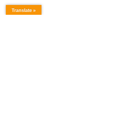
Translate »
オーディションドットコム
オーディション
「オーディションドットコム」は、あなたの夢を叶え
るためのオーディション情報を提供するサイトです。
タレント、声優、俳優、アイドルなど、様々なオーデ
ィション情報を一括でチェックでき、参加のチャンス
を提供しています。