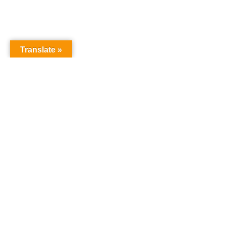
Translate »
オーディションドットコム
オーディション
「オーディションドットコム」は、あなたの夢を叶え
るためのオーディション情報を提供するサイトです。
タレント、声優、俳優、アイドルなど、様々なオーデ